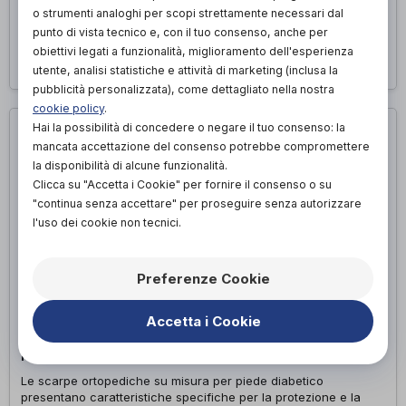
spazio extra per dita deformate o supporto laterale per
o strumenti analoghi per scopi strettamente necessari dal
instabilità.
punto di vista tecnico e, con il tuo consenso, anche per
obiettivi legati a funzionalità, miglioramento dell'esperienza
Richiedi appuntamento
utente, analisi statistiche e attività di marketing (inclusa la
pubblicità personalizzata), come dettagliato nella nostra
cookie policy
.
Hai la possibilità di concedere o negare il tuo consenso: la
mancata accettazione del consenso potrebbe compromettere
la disponibilità di alcune funzionalità.
Clicca su "Accetta i Cookie" per fornire il consenso o su
"continua senza accettare" per proseguire senza autorizzare
l'uso dei cookie non tecnici.
Preferenze Cookie
Accetta i Cookie
PER PIEDE DIABETICO
Le scarpe ortopediche su misura per piede diabetico
presentano caratteristiche specifiche per la protezione e la