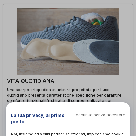
VITA QUOTIDIANA
Una scarpa ortopedica su misura progettata per l'uso
quotidiano presenta caratteristiche specifiche per garantire
comfort e funzionalità: si tratta di scarpe realizzate con
materiali di alta qualità, che offrono un sostegno adeguato per
l'arco plantare, la caviglia e il tallone. Sono dotate di
La tua privacy, al primo
continua senza accettare
ammortizzazione per assorbire gli urti e ridurre lo stress sulle
posto
articolazioni, presentano suole antiscivolo e offrono una buona
trazione. Inoltre, possono essere personalizzate per adattarsi
alle deformità o alle necessità specifiche del paziente, come
Noi, insieme ad alcuni partner selezionati, impieghiamo cookie