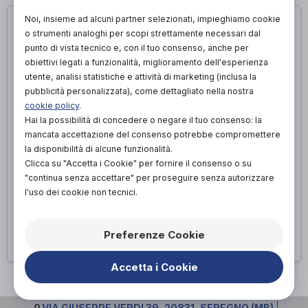
Noi, insieme ad alcuni partner selezionati, impieghiamo cookie
o strumenti analoghi per scopi strettamente necessari dal
punto di vista tecnico e, con il tuo consenso, anche per
obiettivi legati a funzionalità, miglioramento dell'esperienza
utente, analisi statistiche e attività di marketing (inclusa la
pubblicità personalizzata), come dettagliato nella nostra
cookie policy
.
Hai la possibilità di concedere o negare il tuo consenso: la
mancata accettazione del consenso potrebbe compromettere
la disponibilità di alcune funzionalità.
Clicca su "Accetta i Cookie" per fornire il consenso o su
"continua senza accettare" per proseguire senza autorizzare
MASCHERINA IN CARBONIO SU MISURA
l'uso dei cookie non tecnici.
Maschere protettive progettate per sportivi a seguito di trauma.
Preferenze Cookie
Richiedi appuntamento
Accetta i Cookie
VIA GIUSEPPE VERDI 39, 20831, SEREGNO (MB)