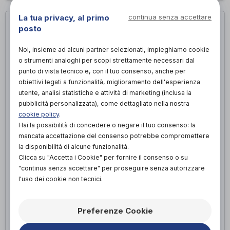
La tua privacy, al primo
continua senza accettare
posto
Noi, insieme ad alcuni partner selezionati, impieghiamo cookie
o strumenti analoghi per scopi strettamente necessari dal
punto di vista tecnico e, con il tuo consenso, anche per
obiettivi legati a funzionalità, miglioramento dell'esperienza
utente, analisi statistiche e attività di marketing (inclusa la
pubblicità personalizzata), come dettagliato nella nostra
cookie policy
.
Hai la possibilità di concedere o negare il tuo consenso: la
mancata accettazione del consenso potrebbe compromettere
la disponibilità di alcune funzionalità.
COLLANT SANITARIO COMPRESSIONE
Clicca su "Accetta i Cookie" per fornire il consenso o su
GRADUATA
"continua senza accettare" per proseguire senza autorizzare
Il collant sanitario compressivo su misura è progettato per
l'uso dei cookie non tecnici.
fornire un sostegno efficace e ridurre il gonfiore,
l'affaticamento e i dolori alle gambe, ed è particolarmente
indicato per persone con problemi venosi, come vene varicose
Preferenze Cookie
o insufficienza venosa, e per coloro che desiderano prevenire
tali disturbi. Il collant sanitario compressivo fornisce una